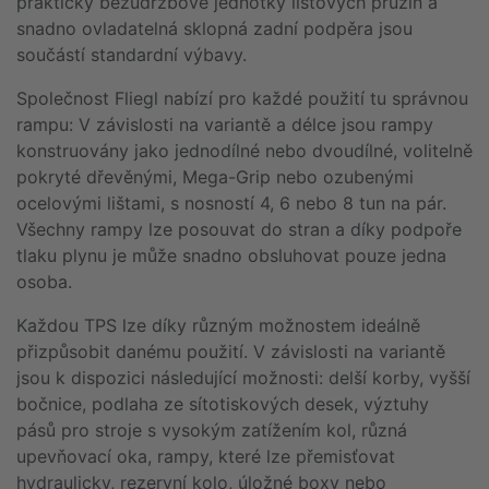
prakticky bezúdržbové jednotky listových pružin a
snadno ovladatelná sklopná zadní podpěra jsou
součástí standardní výbavy.
Společnost Fliegl nabízí pro každé použití tu správnou
rampu: V závislosti na variantě a délce jsou rampy
konstruovány jako jednodílné nebo dvoudílné, volitelně
pokryté dřevěnými, Mega-Grip nebo ozubenými
ocelovými lištami, s nosností 4, 6 nebo 8 tun na pár.
Všechny rampy lze posouvat do stran a díky podpoře
tlaku plynu je může snadno obsluhovat pouze jedna
osoba.
Každou TPS lze díky různým možnostem ideálně
přizpůsobit danému použití. V závislosti na variantě
jsou k dispozici následující možnosti: delší korby, vyšší
bočnice, podlaha ze sítotiskových desek, výztuhy
pásů pro stroje s vysokým zatížením kol, různá
upevňovací oka, rampy, které lze přemisťovat
hydraulicky, rezervní kolo, úložné boxy nebo