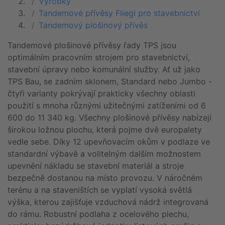
Výrobky
Tandemové přívěsy Fliegl pro stavebnictví
Tandemový plošinový přívěs
Tandemové plošinové přívěsy řady TPS jsou
optimálním pracovním strojem pro stavebnictví,
stavební úpravy nebo komunální služby. Ať už jako
TPS Bau, se zadním sklonem, Standard nebo Jumbo -
čtyři varianty pokrývají prakticky všechny oblasti
použití s mnoha různými užitečnými zatíženími od 6
600 do 11 340 kg. Všechny plošinové přívěsy nabízejí
širokou ložnou plochu, která pojme dvě europalety
vedle sebe. Díky 12 upevňovacím okům v podlaze ve
standardní výbavě a volitelným dalším možnostem
upevnění nákladu se stavební materiál a stroje
bezpečně dostanou na místo provozu. V náročném
terénu a na staveništích se vyplatí vysoká světlá
výška, kterou zajišťuje vzduchová nádrž integrovaná
do rámu. Robustní podlaha z ocelového plechu,