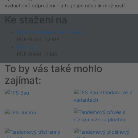
vzduchové odpružení - a to je jen několik možností.
Ke stažení na
Brožura Tandemové přívěsy
PDF-Datei , 12 MB
Přehled
PDF-Datei , 2 MB
To by vás také mohlo
zajímat: