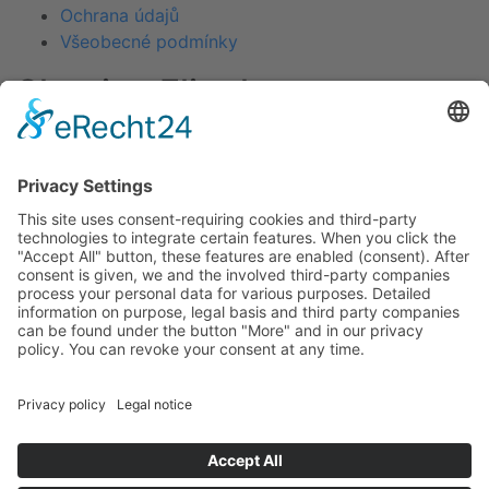
Ochrana údajů
Všeobecné podmínky
Skupina Fliegl
Zemědělská technika Fliegl
Fliegl AGRO-CENTER
Stavební a komunální technika Fliegl
Půjčovna přívěsů RPS
Fliegl Lesnická technika
Technologie dávkování Fliegl
Kontakt
Fliegl CZ s.r.o.
Oberpöllnitzer Straße 8
Hlavní 266
Tel: +420 602 546 614
Fax: +420 602 125 967